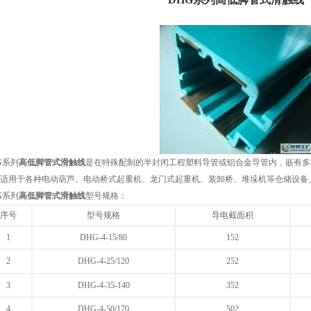
G系列
高低脚管式滑触线
是在特殊配制的半封闭工程塑料导管或铝合金导管内，嵌有多
适用于各种电动葫芦、电动桥式起重机、龙门式起重机、装卸桥、堆垛机等仓储设备
G系列
高低脚管式滑触线
型号规格：
序号
型号规格
导电截面积
1
DHG-4-15/80
15
2
2
DHG-4-25/120
25
2
3
DHG-4-35-140
35
2
4
DHG-4-50/170
50
2