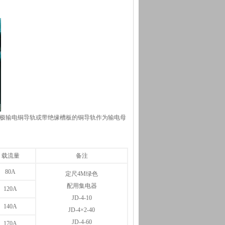
极输电铜导轨或带绝缘槽板的铜导轨作为输电母
。
载流量
备注
80A
定尺4M绿色
配用集电器
120A
JD-4-10
140A
JD-4×2-40
JD-4-60
170A