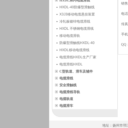
HXDL系列电缆滑线
销售
HXDL-40防爆型滑触线
电话：
X3J3移动电缆悬挂装置
冷轧板镀锌电缆滑线
传真：
HXDL 不锈钢电缆滑线
手机：
移动电缆滑轨
防爆型滑触线HXDL-40
QQ：
HXDL移动电缆滑线
电缆滑线HXDL生产厂家
电缆滑线HXDL
C型轨道、滑车及辅件
电缆滑线
安全滑触线
电缆滑线导轨
电缆轨道
电缆滑车
地址：扬州市邗江区工业