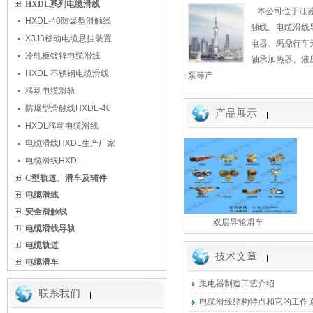
HXDL系列电缆滑线
本公司位于江苏
HXDL-40防爆型滑触线
触线、电缆滑线
X3J3移动电缆悬挂装置
电器、禹鼎行车
冷轧板镀锌电缆滑线
轴承加热器、液
HXDL 不锈钢电缆滑线
泵等产
移动电缆滑轨
防爆型滑触线HXDL-40
产品展示
HXDL移动电缆滑线
电缆滑线HXDL生产厂家
电缆滑线HXDL
C型轨道、滑车及辅件
电缆滑线
安全滑触线
双层导轮滑车
xx
电缆滑线导轨
电缆轨道
技术文章
电缆滑车
集电器制造工艺介绍
联系我们
电缆滑线结构特点和它的工作