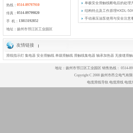
单极安全滑触线断电后的处理
0514-89797910
热线：
结构特点及工作原理HXDL-5
0514-89799820
传真：
手动液压油泵使用与安全注意
13813192852
手 机：
地址：
扬州市邗江区工业园区
友情链接
滑线指示灯
集电器
安全滑触线
单级滑触线
滑触线集电器
轴承加热器
无接缝滑触
地址：扬州市邗江区工业园区 销售热线： 0514-8979791
Copyright C 2008 扬州市昂立电气有限公司
电缆滑线导轨
电缆滑线
电缆